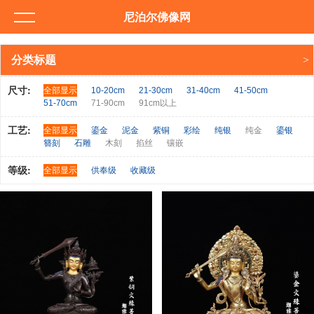
尼泊尔佛像网
分类标题
尺寸:
全部显示
10-20cm
21-30cm
31-40cm
41-50cm
51-70cm
71-90cm
91cm以上
工艺:
全部显示
鎏金
泥金
紫铜
彩绘
纯银
纯金
鎏银
簪刻
石雕
木刻
掐丝
镶嵌
等级:
全部显示
供奉级
收藏级