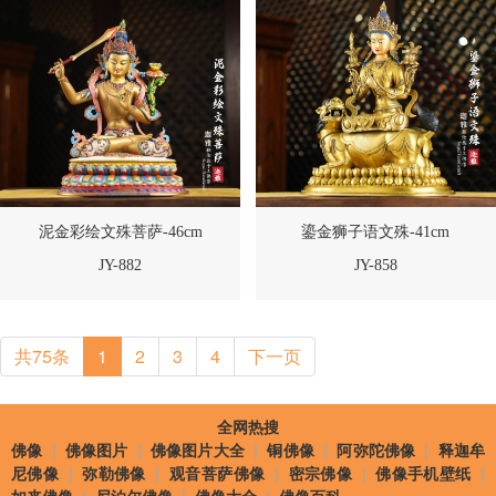
泥金彩绘文殊菩萨-46cm
鎏金狮子语文殊-41cm
JY-882
JY-858
共75条
1
2
3
4
下一页
全网热搜
佛像
|
佛像图片
|
佛像图片大全
|
铜佛像
|
阿弥陀佛像
|
释迦牟
尼佛像
|
弥勒佛像
|
观音菩萨佛像
|
密宗佛像
|
佛像手机壁纸
|