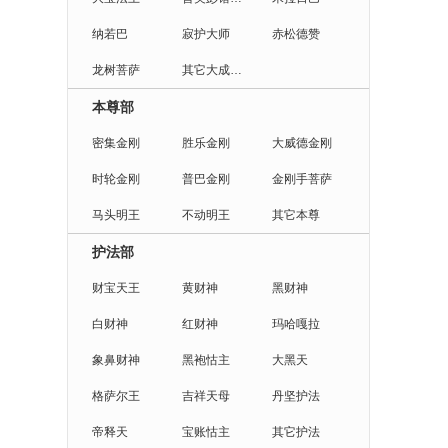
纳若巴
寂护大师
赤松德赞
龙树菩萨
其它大成就者
本尊部
密集金刚
胜乐金刚
大威德金刚
时轮金刚
普巴金刚
金刚手菩萨
马头明王
不动明王
其它本尊
护法部
财宝天王
黄财神
黑财神
白财神
红财神
玛哈嘎拉
象鼻财神
黑袍怙主
大黑天
格萨尔王
吉祥天母
丹坚护法
帝释天
宝账怙主
其它护法