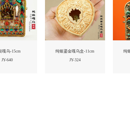
嘎乌-15cm
纯银鎏金嘎乌盒-11cm
纯银
JY-640
JY-324