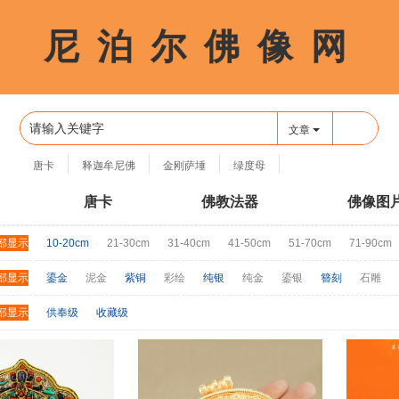
尼 泊 尔 佛 像 网
🔍
文章
唐卡
释迦牟尼佛
金刚萨埵
绿度母
四臂观音
唐卡
佛教法器
佛像图
部显示
10-20cm
21-30cm
31-40cm
41-50cm
51-70cm
71-90cm
部显示
鎏金
泥金
紫铜
彩绘
纯银
纯金
鎏银
簪刻
石雕
部显示
供奉级
收藏级