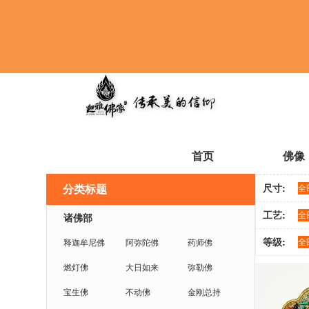
首页
佛像
尺寸:
分类标题
全
工艺:
全
诸佛部
等级:
全
释迦牟尼佛
阿弥陀佛
药师佛
燃灯佛
大日如来
弥勒佛
宝生佛
不动佛
金刚总持