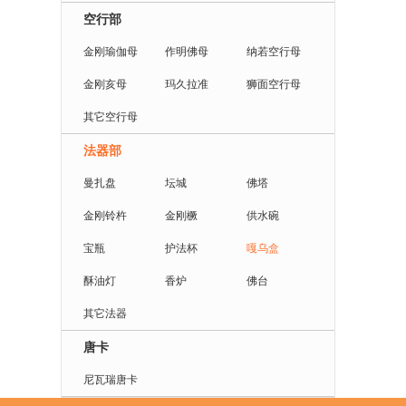
空行部
金刚瑜伽母
作明佛母
纳若空行母
金刚亥母
玛久拉准
狮面空行母
其它空行母
法器部
曼扎盘
坛城
佛塔
金刚铃杵
金刚橛
供水碗
宝瓶
护法杯
嘎乌盒
酥油灯
香炉
佛台
其它法器
唐卡
尼瓦瑞唐卡