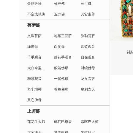
金刚萨埵
长寿佛
三世佛
不空成就佛
五方佛
其它主尊
菩萨部
文殊菩萨
地藏王菩萨
弥勒菩萨
绿度母
白度母
四臂观音
纯银
千手观音
莲花手观音
自在观音
大白伞盖佛母
般若佛母
财续佛母
狮吼观音
一髻佛母
龙女菩萨
坚牢地神
尊胜佛母
摩利支天
其它佛母
上师部
莲花生大师
毗瓦巴尊者
宗喀巴大师
大宝法王
晋美彭错法王
米拉日巴