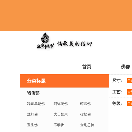
首页
佛像
尺寸:
分类标题
全
工艺:
全
诸佛部
等级:
全
释迦牟尼佛
阿弥陀佛
药师佛
燃灯佛
大日如来
弥勒佛
宝生佛
不动佛
金刚总持