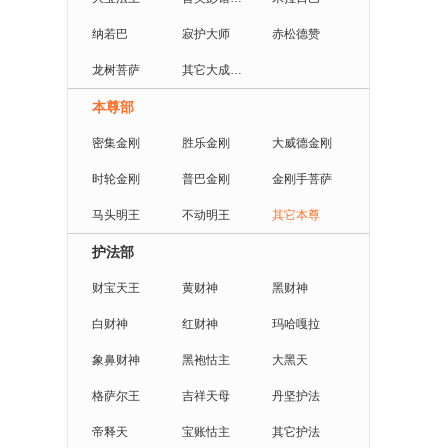
纳若巴
寂护大师
赤松德赞
龙树菩萨
其它大成就者
本尊部
密集金刚
胜乐金刚
大威德金刚
时轮金刚
普巴金刚
金刚手菩萨
马头明王
不动明王
其它本尊
护法部
财宝天王
黄财神
黑财神
白财神
红财神
玛哈嘎拉
象鼻财神
黑袍怙主
大黑天
格萨尔王
吉祥天母
丹坚护法
帝释天
宝账怙主
其它护法