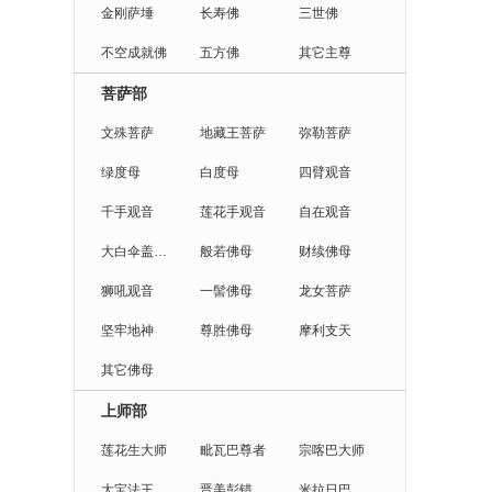
金刚萨埵
长寿佛
三世佛
不空成就佛
五方佛
其它主尊
菩萨部
文殊菩萨
地藏王菩萨
弥勒菩萨
绿度母
白度母
四臂观音
千手观音
莲花手观音
自在观音
大白伞盖佛母
般若佛母
财续佛母
狮吼观音
一髻佛母
龙女菩萨
坚牢地神
尊胜佛母
摩利支天
其它佛母
上师部
莲花生大师
毗瓦巴尊者
宗喀巴大师
大宝法王
晋美彭错法王
米拉日巴