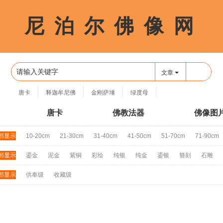
尼 泊 尔 佛 像 网
🔍
文章
唐卡
释迦牟尼佛
金刚萨埵
绿度母
四臂观音
唐卡
佛教法器
佛像图
部显示
10-20cm
21-30cm
31-40cm
41-50cm
51-70cm
71-90cm
部显示
鎏金
泥金
紫铜
彩绘
纯银
纯金
鎏银
簪刻
石雕
部显示
供奉级
收藏级