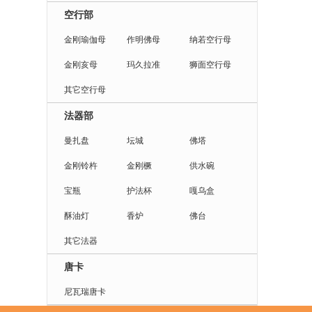
空行部
金刚瑜伽母
作明佛母
纳若空行母
金刚亥母
玛久拉准
狮面空行母
其它空行母
法器部
曼扎盘
坛城
佛塔
金刚铃杵
金刚橛
供水碗
宝瓶
护法杯
嘎乌盒
酥油灯
香炉
佛台
其它法器
唐卡
尼瓦瑞唐卡