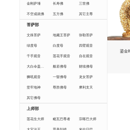
金刚萨埵
长寿佛
三世佛
不空成就佛
五方佛
其它主尊
菩萨部
文殊菩萨
地藏王菩萨
弥勒菩萨
绿度母
白度母
四臂观音
鎏金时
千手观音
莲花手观音
自在观音
大白伞盖佛母
般若佛母
财续佛母
狮吼观音
一髻佛母
龙女菩萨
坚牢地神
尊胜佛母
摩利支天
其它佛母
上师部
莲花生大师
毗瓦巴尊者
宗喀巴大师
大宝法王
晋美彭错法王
米拉日巴