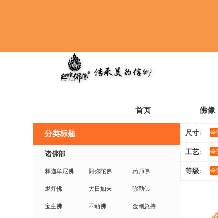
首页
佛像
尺寸:
分类标题
全
工艺:
全
诸佛部
等级:
全
释迦牟尼佛
阿弥陀佛
药师佛
燃灯佛
大日如来
弥勒佛
宝生佛
不动佛
金刚总持