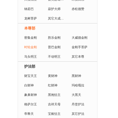
纳若巴
寂护大师
赤松德赞
龙树菩萨
其它大成就者
本尊部
密集金刚
胜乐金刚
大威德金刚
时轮金刚
普巴金刚
金刚手菩萨
马头明王
不动明王
其它本尊
护法部
财宝天王
黄财神
黑财神
白财神
红财神
玛哈嘎拉
象鼻财神
黑袍怙主
大黑天
格萨尔王
吉祥天母
丹坚护法
帝释天
宝账怙主
其它护法