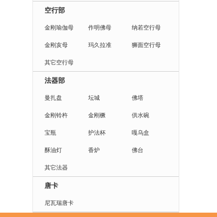
空行部
金刚瑜伽母
作明佛母
纳若空行母
金刚亥母
玛久拉准
狮面空行母
其它空行母
法器部
曼扎盘
坛城
佛塔
金刚铃杵
金刚橛
供水碗
宝瓶
护法杯
嘎乌盒
酥油灯
香炉
佛台
其它法器
唐卡
尼瓦瑞唐卡