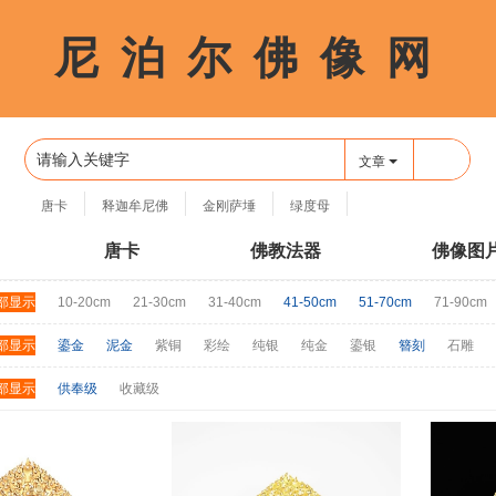
尼 泊 尔 佛 像 网
🔍
文章
唐卡
释迦牟尼佛
金刚萨埵
绿度母
四臂观音
唐卡
佛教法器
佛像图
部显示
10-20cm
21-30cm
31-40cm
41-50cm
51-70cm
71-90cm
部显示
鎏金
泥金
紫铜
彩绘
纯银
纯金
鎏银
簪刻
石雕
部显示
供奉级
收藏级