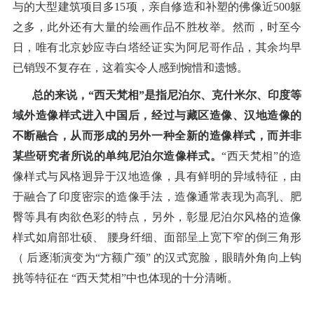
与的大型建筑项目多15项，亲自修造和补塑的佛像近500躯
之多，此外还有大量的绘画作品不胜枚举。然而，时至今
日，唯有北京妙应寺白塔经证实为阿尼哥作品，其余均早
已销毁不复存在，这着实令人感到惋惜和遗憾。
总的来说，“西天梵相”是指尼泊尔、克什米尔、印度等
域外造像样式进入中国后，经过与藏区造像、汉地造像的
不断融合，从而形成的另外一种全新的造像样式，而并非
某些研究者所说的单纯尼泊尔造像样式。
“西天梵相”的造
像样式与风格迥异于汉地造像，具有鲜明的异域特征，由
于融合了印度密宗的造像手法，造像通常表现为高乳、肥
臀等具有肉欲色彩的特点，另外，彰显尼泊尔风格的造像
样式如肩部壮硕、 腰身纤细、面部呈上宽下窄的倒三角形
（ 后逐渐演变为“方额广颈” 的汉式宽脸，眼睛外角向上钩
挑等特征在 “西天梵相”中也体现的十分清晰。