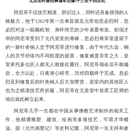
北京匡时春拍释迦牟尼像|十三至十四世纪
阿尼哥不仅技艺精湛、胆识过人，同时还具备很强的人
格魅力，他于1262年第一次奉旨面见元世祖忽必烈时，忽
必烈对这一聪颖机智、身怀绝艺的少年喜爱有加。初现才
华的阿尼哥受到了元代皇室的青睐，忽必烈将宋室遗留下
的一躯针灸铜人交予阿尼哥进行修复，由于年代久远，铜
人的关节经络均不同程度的损害，修复难度非常之大，皇
室承托多位匠人都无人敢接此重任。阿尼哥领命后不敢備
怠，全力以赴，日夜潜心研究，历经四载终于完成。忽必
烈见到修复后的针灸铜人后大加赞赏，皇室内的其他匠人
也为之精湛技艺所折服，阿尼哥在元皇室中首席工匠师的
地位就此树立起来。
阿尼哥几乎一生都在中国从事佛教艺术制作的相关工
作，他精通雕塑、建筑、绘画等多项技艺，可谓才华横
溢。据《元代画塑记》等史料记载，阿尼哥一生主持和参