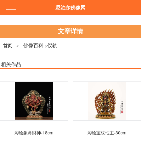
尼泊尔佛像网
文章详情
佛像百科
仪轨
>
首页
>
相关作品
彩绘象鼻财神-18cm
彩绘宝杖怙主-30cm