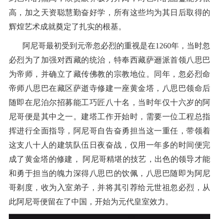
高，加之天资聪慧勤奋好学，所有这些均为其日后取得的
辉煌艺术成就奠定了扎实的根基。
阿尼哥最初受到元帝忽必烈的重视是在1260年，当时忽
必烈为了加强对西藏的统治，特奉西藏萨逦派首领八思巴
为帝师，并确立了藏传佛教的宗教地位。同年，忽必烈命
帝师八思巴在藏区萨逝寺修建一座黄金塔，八思巴领命后
随即在尼泊尔招募能工巧匠八十名，当时年仅十六岁的阿
尼哥便是其中之一。建塔工作开始时，需要一位工程总指
挥进行全面指导，阿尼哥自告奋勇担当这一重任，带领着
这支八十人的建筑队伍日夜奋战，仅用一年多的时间便完
成了黄金塔的修建， 阿尼哥精堪的技艺，出色的领导才能
和勇于担当的魄力深得八思巴的饮佩，八思巴随即为阿尼
哥剃度，收为入室弟子，并将其引荐给元世祖忽必烈，从
此阿尼哥便留在了中国，开始为元代皇室效力。