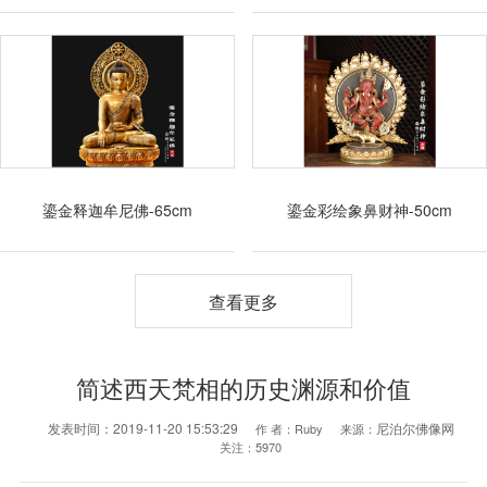
鎏金释迦牟尼佛-65cm
鎏金彩绘象鼻财神-50cm
查看更多
简述西天梵相的历史渊源和价值
发表时间：
2019-11-20 15:53:29
尼泊尔佛像网
作 者：
Ruby
来源：
关注：
5970