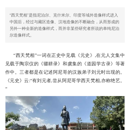
“西天梵相”是指尼泊尔、克什米尔、印度等域外造像样式进入
中国后，经过与藏区造像、汉地造像的不断融合，从而形成的
另外一种全新的造像样式，而并非某些研究者所说的单纯尼泊
尔造像样式。
“西天梵相”一词在正史中见载《元史》,在元人文集中
见载于陶宗仪的《辍耕录》和虞集的《道园学古录》等著
作中。三者都是在记述阿尼哥的汉族弟子刘元时出现的。
《元史》云:“有刘元者,尝从阿尼哥学西天梵相,亦称绝艺。
”