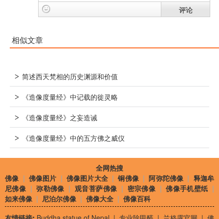
评论
相似文章
>
简述西天梵相的历史渊源和价值
>
《造像度量经》中记载的徙灵略
>
《造像度量经》之妄造诫
>
《造像度量经》中的五方佛之威仪
全网热搜
佛像
|
佛像图片
|
佛像图片大全
|
铜佛像
|
阿弥陀佛像
|
释迦牟
尼佛像
|
弥勒佛像
|
观音菩萨佛像
|
密宗佛像
|
佛像手机壁纸
|
如来佛像
|
尼泊尔佛像
|
佛像大全
|
佛像百科
友情链接:
Buddha statue of Nepal
|
专业除甲醛
|
兰格露官网
|
佛