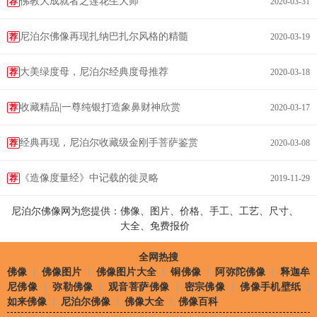
佛教大成就者之莲花生大师
荐
2020-03-31
尼泊尔佛像再现扎纳巴扎尔风格的精髓
荐
2020-03-19
大美绿度母，尼泊尔经典度母推荐
荐
2020-03-18
收藏精品|一尊纯银打造象鼻财神欣赏
荐
2020-03-17
经典再现，尼泊尔收藏级金刚手菩萨鉴赏
荐
2020-03-08
《造像度量经》中记载的徙灵略
荐
2019-11-29
尼泊尔佛像网为您提供：佛像、图片、价格、手工、工艺、尺寸、
大全、免费报价
全网热搜
佛像
|
佛像图片
|
佛像图片大全
|
铜佛像
|
阿弥陀佛像
|
释迦牟
尼佛像
|
弥勒佛像
|
观音菩萨佛像
|
密宗佛像
|
佛像手机壁纸
|
如来佛像
|
尼泊尔佛像
|
佛像大全
|
佛像百科