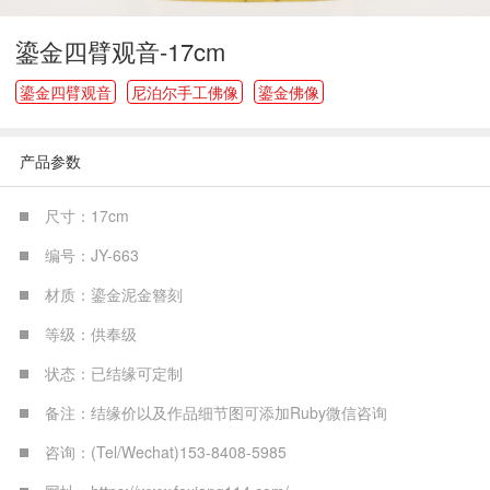
鎏金四臂观音-17cm
鎏金四臂观音
尼泊尔手工佛像
鎏金佛像
产品参数
尺寸：17cm
编号：JY-663
材质：鎏金泥金簪刻
等级：供奉级
状态：已结缘可定制
备注：结缘价以及作品细节图可添加Ruby微信咨询
咨询：(Tel/Wechat)153-8408-5985