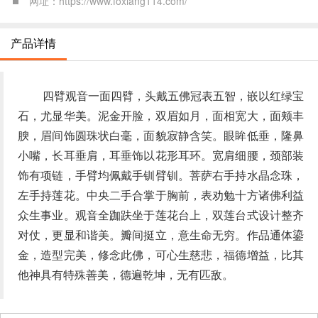
网址：https://www.foxiang114.com/
产品详情
四臂观音一面四臂，头戴五佛冠表五智，嵌以红绿宝
石，尤显华美。泥金开脸，双眉如月，面相宽大，面颊丰
腴，眉间饰圆珠状白毫，面貌寂静含笑。眼眸低垂，隆鼻
小嘴，长耳垂肩，耳垂饰以花形耳环。宽肩细腰，颈部装
饰有项链，手臂均佩戴手钏臂钏。菩萨右手持水晶念珠，
左手持莲花。中央二手合掌于胸前，表劝勉十方诸佛利益
众生事业。观音全跏趺坐于莲花台上，双莲台式设计整齐
对仗，更显和谐美。瓣间挺立，意生命无穷。作品通体鎏
金，造型完美，修念此佛，可心生慈悲，福德增益，比其
他神具有特殊善美，德遍乾坤，无有匹敌。