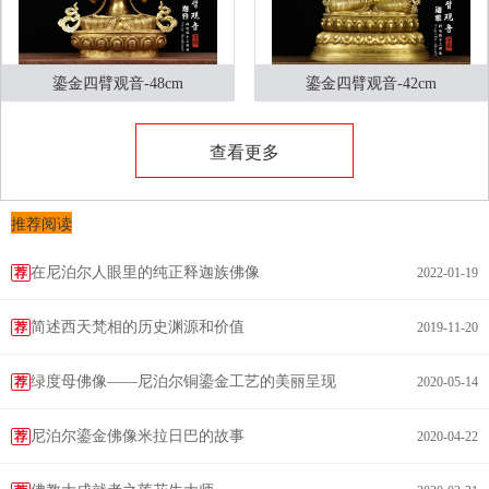
鎏金四臂观音-48cm
鎏金四臂观音-42cm
查看更多
推荐阅读
在尼泊尔人眼里的纯正释迦族佛像
荐
2022-01-19
简述西天梵相的历史渊源和价值
荐
2019-11-20
绿度母佛像——尼泊尔铜鎏金工艺的美丽呈现
荐
2020-05-14
尼泊尔鎏金佛像米拉日巴的故事
荐
2020-04-22