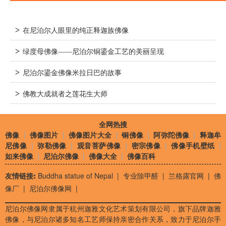
>
在尼泊尔人眼里的纯正释迦族佛像
>
绿度母佛像——尼泊尔铜鎏金工艺的美丽呈现
>
尼泊尔鎏金佛像米拉日巴的故事
>
佛教大成就者之莲花生大师
全网热搜
佛像
|
佛像图片
|
佛像图片大全
|
铜佛像
|
阿弥陀佛像
|
释迦牟
尼佛像
|
弥勒佛像
|
观音菩萨佛像
|
密宗佛像
|
佛像手机壁纸
|
如来佛像
|
尼泊尔佛像
|
佛像大全
|
佛像百科
友情链接:
Buddha statue of Nepal
|
专业除甲醛
|
兰格露官网
|
佛
像厂
|
尼泊尔佛像网
|
尼泊尔佛像网隶属于杭州迦雅文化艺术策划有限公司，旗下品牌迦雅
佛像，与尼泊尔诸多知名工艺师保持亲密合作关系，致力于尼泊尔手