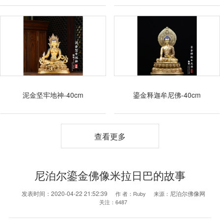
泥金坚牢地神-40cm
鎏金释迦牟尼佛-40cm
查看更多
尼泊尔鎏金佛像米拉日巴的故事
发表时间：
2020-04-22 21:52:39
尼泊尔佛像网
作 者：
Ruby
来源：
关注：
6487