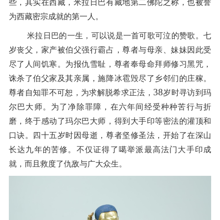
些，其实在西藏，米拉日巴有藏地第二佛陀之称，也被誉
为西藏密宗成就的第一人。
米拉日巴的一生，可以说是一首可歌可泣的赞歌。七
岁丧父，家产被伯父强行霸占，尊者与母亲、妹妹因此受
尽了人间饥寒。为报仇雪耻，尊者奉母命拜师修习黑咒，
诛杀了伯父家及其亲属，施降冰雹毁尽了乡邻们的庄稼。
38
尊者自知罪不可恕，为求解脱希求正法，
岁时寻访到玛
尔巴大师。为了净除罪障，在六年间经受种种苦行与折
磨，终于感动了玛尔巴大师，得到大手印等密法的灌顶和
口诀。四十五岁时因母逝，尊者坚修圣法，开始了在深山
长达九年的苦修。不仅证得了噶举派最高法门大手印成
就，而且救度了仇敌与广大众生。