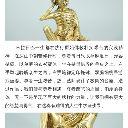
米拉日巴一生都在践行原始佛教朴实艰苦的实践精
神，在深山中刻苦修行时，尊者每日只以荨麻度日，形容
枯槁。以单薄的衣衫蔽体，坐在姑母供养的兽皮之上。右
手举起聆听众生之言，左手施禅定印拖钵。双腿细瘦呈游
戏坐姿。尊者一生艰苦，故工艺师设计了极简的台座。透
过作品，我们便与尊者相遇，尊者慈悲的眉目，消瘦的身
体，无一不是呈现了巨大的榜样的力量，让我们拥有更大
的智慧与勇气，在这稀有难得的人生中求证佛果。