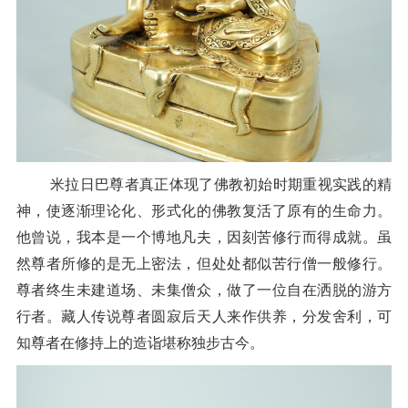
米拉日巴尊者真正体现了佛教初始时期重视实践的精
神，使逐渐理论化、形式化的佛教复活了原有的生命力。
他曾说，我本是一个博地凡夫，因刻苦修行而得成就。虽
然尊者所修的是无上密法，但处处都似苦行僧一般修行。
尊者终生未建道场、未集僧众，做了一位自在洒脱的游方
行者。藏人传说尊者圆寂后天人来作供养，分发舍利，可
知尊者在修持上的造诣堪称独步古今。