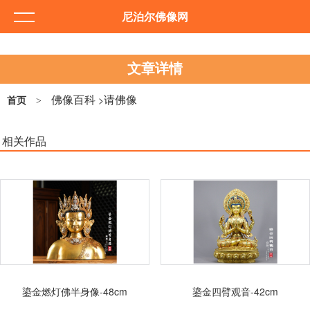
尼泊尔佛像网
文章详情
佛像百科
请佛像
>
首页
>
相关作品
鎏金燃灯佛半身像-48cm
鎏金四臂观音-42cm