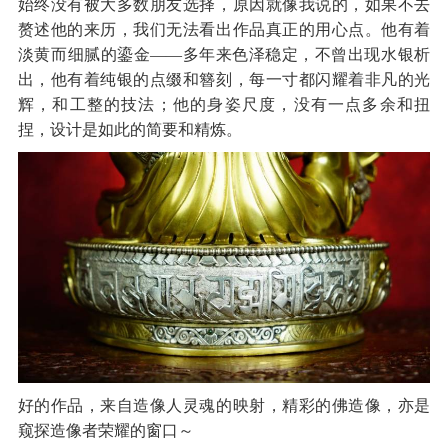
始终没有被大多数朋友选择，原因就像我说的，如果不去
赘述他的来历，我们无法看出作品真正的用心点。他有着
淡黄而细腻的鎏金——多年来色泽稳定，不曾出现水银析
出，他有着纯银的点缀和簪刻，每一寸都闪耀着非凡的光
辉，和工整的技法；他的身姿尺度，没有一点多余和扭
捏，设计是如此的简要和精炼。
好的作品，来自造像人灵魂的映射，精彩的佛造像，亦是
窥探造像者荣耀的窗口～