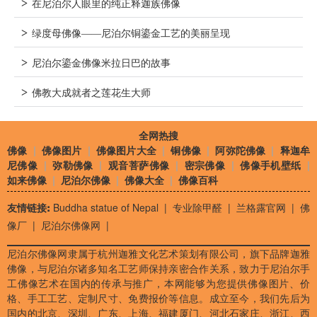
>
在尼泊尔人眼里的纯正释迦族佛像
>
绿度母佛像——尼泊尔铜鎏金工艺的美丽呈现
>
尼泊尔鎏金佛像米拉日巴的故事
>
佛教大成就者之莲花生大师
全网热搜
佛像
|
佛像图片
|
佛像图片大全
|
铜佛像
|
阿弥陀佛像
|
释迦牟
尼佛像
|
弥勒佛像
|
观音菩萨佛像
|
密宗佛像
|
佛像手机壁纸
|
如来佛像
|
尼泊尔佛像
|
佛像大全
|
佛像百科
友情链接:
Buddha statue of Nepal
|
专业除甲醛
|
兰格露官网
|
佛
像厂
|
尼泊尔佛像网
|
尼泊尔佛像网隶属于杭州迦雅文化艺术策划有限公司，旗下品牌迦雅
佛像，与尼泊尔诸多知名工艺师保持亲密合作关系，致力于尼泊尔手
工佛像艺术在国内的传承与推广，本网能够为您提供佛像图片、价
格、手工工艺、定制尺寸、免费报价等信息。成立至今，我们先后为
国内的北京、深圳、广东、上海、福建厦门、河北石家庄、浙江、西