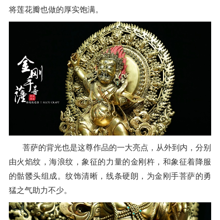
将莲花瓣也做的厚实饱满。
菩萨的背光也是这尊作品的一大亮点，从外到内，分别
由火焰纹，海浪纹，象征的力量的金刚杵，和象征着降服
的骷髅头组成。纹饰清晰，线条硬朗，为金刚手菩萨的勇
猛之气助力不少。