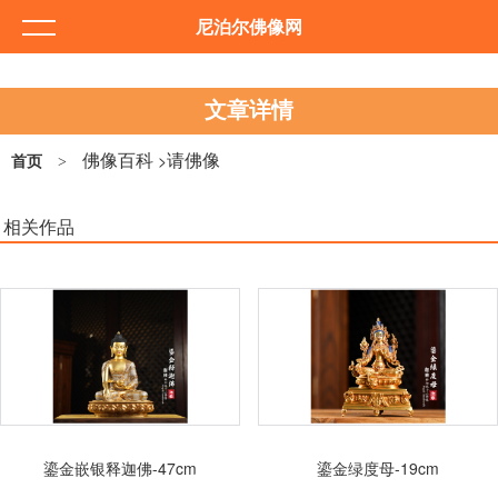
尼泊尔佛像网
文章详情
佛像百科
请佛像
>
首页
>
相关作品
鎏金嵌银释迦佛-47cm
鎏金绿度母-19cm