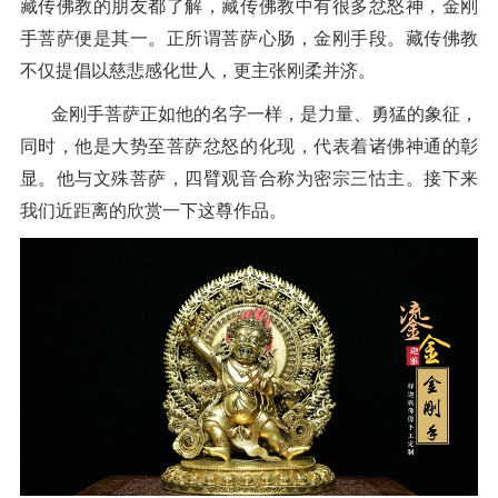
藏传佛教的朋友都了解，藏传佛教中有很多忿怒神，金刚
手菩萨便是其一。正所谓菩萨心肠，金刚手段。藏传佛教
不仅提倡以慈悲感化世人，更主张刚柔并济。
金刚手菩萨正如他的名字一样，是力量、勇猛的象征，
同时，他是大势至菩萨忿怒的化现，代表着诸佛神通的彰
显。他与文殊菩萨，四臂观音合称为密宗三怙主。接下来
我们近距离的欣赏一下这尊作品。