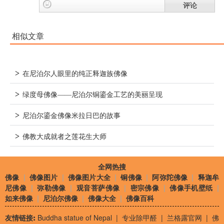
评论
相似文章
>
在尼泊尔人眼里的纯正释迦族佛像
>
绿度母佛像——尼泊尔铜鎏金工艺的美丽呈现
>
尼泊尔鎏金佛像米拉日巴的故事
>
佛教大成就者之莲花生大师
全网热搜
佛像
|
佛像图片
|
佛像图片大全
|
铜佛像
|
阿弥陀佛像
|
释迦牟
尼佛像
|
弥勒佛像
|
观音菩萨佛像
|
密宗佛像
|
佛像手机壁纸
|
如来佛像
|
尼泊尔佛像
|
佛像大全
|
佛像百科
友情链接:
Buddha statue of Nepal
|
专业除甲醛
|
兰格露官网
|
佛