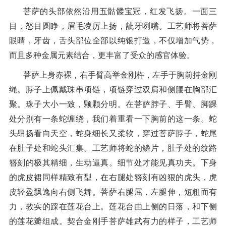
菩萨的头部依然沿用五骷髅宝冠，红发飞扬。一面三
目，怒目圆睁，眉毛凌厉上扬，龇牙咧嘴。工艺师将菩萨
眼睛，牙齿，舌头部位全部以纯银打造，不仅增加气势，
而且多种金属元素结合，更丰富了受众的感官体验。
菩萨上身赤裸，右手臂高举金刚杵，左手于胸前持金刚
绳。脖子上佩戴珠串项链，项链穿过双肩和侧腰在胸部汇
聚。珠子大小一致，颗颗分明。在菩萨脖子、手臂、脚踝
处分别有一条蛇缠绕，我们着重看一下胸前的这一条。蛇
头昂扬看向天空，蛇身细长又柔软，穿过菩
萨脖子，蛇尾
在肚子处和蛇头汇集。工艺师将蛇的鳞片，肚子处的纹路
簪刻的极其精细，生动逼真。细节处才能见真功夫。下身
的虎皮裙同样精致有型，在右腿处簪刻有凶狠的虎头，虎
皮轻盈飘逸向右侧飞舞。菩萨右腿屈，左腿伸，短粗而有
力，敦实的踩在莲花台上。莲花台由上侧的日落，和下侧
的莲花瓣组成。契合金刚手菩萨雄武有力的样子，工艺师