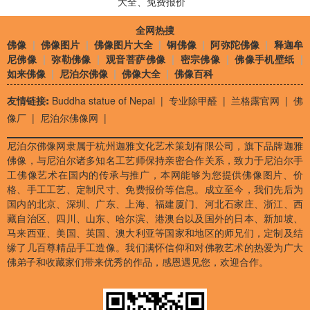
大全、免费报价
全网热搜
佛像
|
佛像图片
|
佛像图片大全
|
铜佛像
|
阿弥陀佛像
|
释迦牟
尼佛像
|
弥勒佛像
|
观音菩萨佛像
|
密宗佛像
|
佛像手机壁纸
|
如来佛像
|
尼泊尔佛像
|
佛像大全
|
佛像百科
友情链接:
Buddha statue of Nepal
|
专业除甲醛
|
兰格露官网
|
佛
像厂
|
尼泊尔佛像网
|
尼泊尔佛像网隶属于杭州迦雅文化艺术策划有限公司，旗下品牌迦雅
佛像，与尼泊尔诸多知名工艺师保持亲密合作关系，致力于尼泊尔手
工佛像艺术在国内的传承与推广，本网能够为您提供佛像图片、价
格、手工工艺、定制尺寸、免费报价等信息。成立至今，我们先后为
国内的北京、深圳、广东、上海、福建厦门、河北石家庄、浙江、西
藏自治区、四川、山东、哈尔滨、港澳台以及国外的日本、新加坡、
马来西亚、美国、英国、澳大利亚等国家和地区的师兄们，定制及结
缘了几百尊精品手工造像。我们满怀信仰和对佛教艺术的热爱为广大
佛弟子和收藏家们带来优秀的作品，感恩遇见您，欢迎合作。