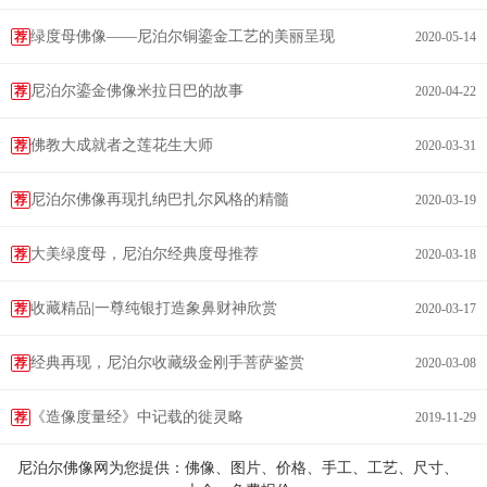
绿度母佛像——尼泊尔铜鎏金工艺的美丽呈现
荐
2020-05-14
尼泊尔鎏金佛像米拉日巴的故事
荐
2020-04-22
佛教大成就者之莲花生大师
荐
2020-03-31
尼泊尔佛像再现扎纳巴扎尔风格的精髓
荐
2020-03-19
大美绿度母，尼泊尔经典度母推荐
荐
2020-03-18
收藏精品|一尊纯银打造象鼻财神欣赏
荐
2020-03-17
经典再现，尼泊尔收藏级金刚手菩萨鉴赏
荐
2020-03-08
《造像度量经》中记载的徙灵略
荐
2019-11-29
尼泊尔佛像网为您提供：佛像、图片、价格、手工、工艺、尺寸、