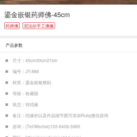
鎏金嵌银药师佛-45cm
药师佛
尼泊尔手工佛像
产品参数
尺寸：45cm30cm27cm
编号：JY-888
材质：鎏金嵌银簪刻
等级：收藏级
状态：待结缘
备注：结缘价以及作品细节图可添加Ruby微信咨询
咨询：(Tel/Wechat)153-8408-5985