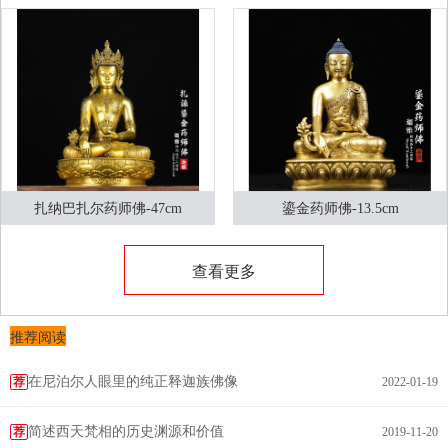
扎纳巴扎尔药师佛-47cm
鎏金药师佛-13.5cm
查看更多
推荐阅读
在尼泊尔人眼里的纯正释迦族佛像
荐
2022-01-19
简述西天梵相的历史渊源和价值
荐
2019-11-20