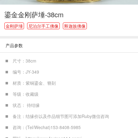
鎏金金刚萨埵-38cm
金刚萨埵
尼泊尔手工佛像
释迦族佛像
产品参数
尺寸：38cm
编号：JY-349
材质：紫铜鎏金、簪刻
等级：收藏级
状态： 待结缘
备注：结缘价以及作品细节图可添加Ruby微信咨询
咨询：(Tel/Wechat)153-8408-5985