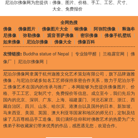
尼泊尔佛像网为您提供：佛像、图片、价格、手工、工艺、尺寸、
大全、免费报价
全网热搜
佛像
|
佛像图片
|
佛像图片大全
|
铜佛像
|
阿弥陀佛像
|
释迦牟
尼佛像
|
弥勒佛像
|
观音菩萨佛像
|
密宗佛像
|
佛像手机壁纸
|
如来佛像
|
尼泊尔佛像
|
佛像大全
|
佛像百科
友情链接:
Buddha statue of Nepal
|
专业除甲醛
|
兰格露官网
|
佛
像厂
|
尼泊尔佛像网
|
尼泊尔佛像网隶属于杭州迦雅文化艺术策划有限公司，旗下品牌迦雅
佛像，与尼泊尔诸多知名工艺师保持亲密合作关系，致力于尼泊尔手
工佛像艺术在国内的传承与推广，本网能够为您提供佛像图片、价
格、手工工艺、定制尺寸、免费报价等信息。成立至今，我们先后为
国内的北京、深圳、广东、上海、福建厦门、河北石家庄、浙江、西
藏自治区、四川、山东、哈尔滨、港澳台以及国外的日本、新加坡、
马来西亚、美国、英国、澳大利亚等国家和地区的师兄们，定制及结
缘了几百尊精品手工造像。我们满怀信仰和对佛教艺术的热爱为广大
佛弟子和收藏家们带来优秀的作品，感恩遇见您，欢迎合作。