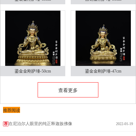
鎏金金刚萨埵-50cm
鎏金金刚萨埵-47cm
查看更多
推荐阅读
在尼泊尔人眼里的纯正释迦族佛像
荐
2022-01-19