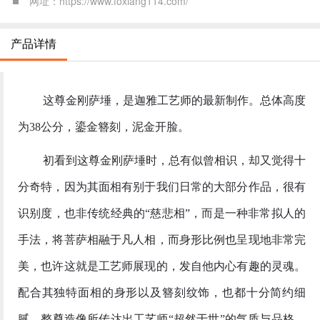
网址：https://www.foxiang114.com/
产品详情
这尊金刚萨埵，是迦雅工艺师的最新制作。总体高度
为
38公分，鎏金簪刻，泥金开脸。
初看到这尊金刚萨埵时，总有似曾相识，却又觉得十
分奇特，因为其面相有别于我们日常的大部分作品，很有
识别度，也非传统经典的
“慈悲相”，而是一种非常拟人的
手法，将菩萨相融于凡人相，而身形比例也呈现地非常完
美，也许这就是工艺师展现的，发自他内心有趣的灵魂。
配合其独特面相的身形以及簪刻纹饰，也都十分简约细
腻。整尊造像所传达出工艺师“超然于世”的气质与品格，