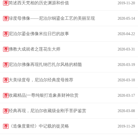
简述西天梵相的历史渊源和价值
荐
2019-11-20
绿度母佛像——尼泊尔铜鎏金工艺的美丽呈现
荐
2020-05-14
尼泊尔鎏金佛像米拉日巴的故事
荐
2020-04-22
佛教大成就者之莲花生大师
荐
2020-03-31
尼泊尔佛像再现扎纳巴扎尔风格的精髓
荐
2020-03-19
大美绿度母，尼泊尔经典度母推荐
荐
2020-03-18
收藏精品|一尊纯银打造象鼻财神欣赏
荐
2020-03-17
经典再现，尼泊尔收藏级金刚手菩萨鉴赏
荐
2020-03-08
《造像度量经》中记载的徙灵略
荐
2019-11-29