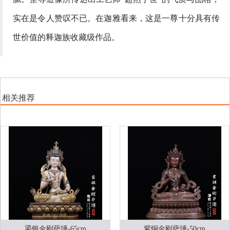
实在是令人赞叹不已。在迦雅看来，这是一尊十分具有传
世价值的释迦族收藏级作品。
相关推荐
鎏银金刚萨埵-65cm
紫铜金刚萨埵-50cm