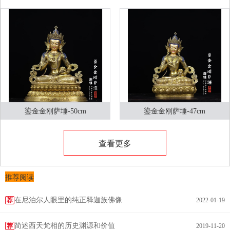
鎏金金刚萨埵-50cm
鎏金金刚萨埵-47cm
查看更多
推荐阅读
在尼泊尔人眼里的纯正释迦族佛像
荐
2022-01-19
简述西天梵相的历史渊源和价值
荐
2019-11-20