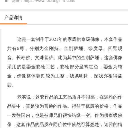
网址：https://www.foxiang114.com/
产品详情
这是一套制作于
2021
年的家庭供奉级佛像，本套作品
共有
6
尊，分别为金刚持、金刚萨埵、绿度母、四臂观
音、长寿佛、文殊菩萨。此为其中的金刚萨埵，这套佛像
采用的是鎏金彩绘工艺，彩绘部分呈褐红色，鎏金为纯
金，佛像整体錾刻较为工整，线条明朗，深浅亦相得益
彰。
老实说，这套作品的工艺品质并不很高，在迦雅的作
品集中，算是较为普通的作品。得益于低廉的价格，作品
一发往国内，也是被师兄们很快结缘一空。作为供奉级佛
像，这套作品的品质在同价位中依然可算翘楚，迦雅的精