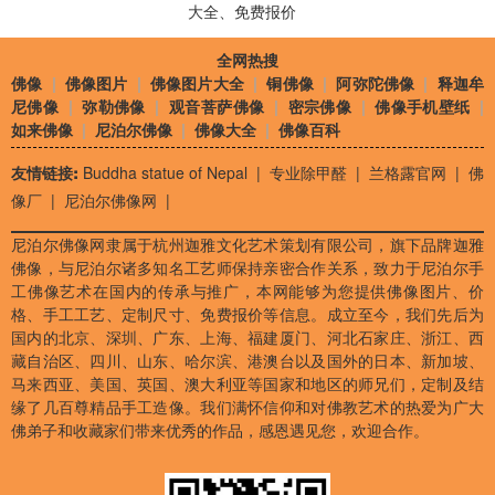
大全、免费报价
全网热搜
佛像
|
佛像图片
|
佛像图片大全
|
铜佛像
|
阿弥陀佛像
|
释迦牟
尼佛像
|
弥勒佛像
|
观音菩萨佛像
|
密宗佛像
|
佛像手机壁纸
|
如来佛像
|
尼泊尔佛像
|
佛像大全
|
佛像百科
友情链接:
Buddha statue of Nepal
|
专业除甲醛
|
兰格露官网
|
佛
像厂
|
尼泊尔佛像网
|
尼泊尔佛像网隶属于杭州迦雅文化艺术策划有限公司，旗下品牌迦雅
佛像，与尼泊尔诸多知名工艺师保持亲密合作关系，致力于尼泊尔手
工佛像艺术在国内的传承与推广，本网能够为您提供佛像图片、价
格、手工工艺、定制尺寸、免费报价等信息。成立至今，我们先后为
国内的北京、深圳、广东、上海、福建厦门、河北石家庄、浙江、西
藏自治区、四川、山东、哈尔滨、港澳台以及国外的日本、新加坡、
马来西亚、美国、英国、澳大利亚等国家和地区的师兄们，定制及结
缘了几百尊精品手工造像。我们满怀信仰和对佛教艺术的热爱为广大
佛弟子和收藏家们带来优秀的作品，感恩遇见您，欢迎合作。