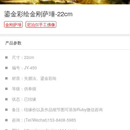
鎏金彩绘金刚萨埵-22cm
金刚萨埵
尼泊尔手工佛像
产品参数
尺寸：22cm
编号：JY-450
材质：失腊法、鎏金彩绘
等级：供奉级
状态：已结缘
备注：结缘价以及作品细节图可添加Ruby微信咨询
咨询：(Tel/Wechat)153-8408-5985