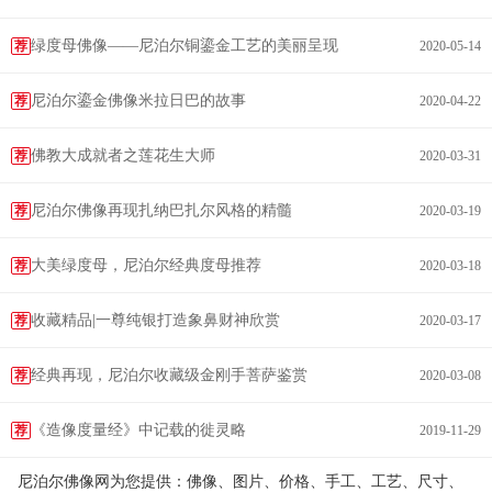
绿度母佛像——尼泊尔铜鎏金工艺的美丽呈现
荐
2020-05-14
尼泊尔鎏金佛像米拉日巴的故事
荐
2020-04-22
佛教大成就者之莲花生大师
荐
2020-03-31
尼泊尔佛像再现扎纳巴扎尔风格的精髓
荐
2020-03-19
大美绿度母，尼泊尔经典度母推荐
荐
2020-03-18
收藏精品|一尊纯银打造象鼻财神欣赏
荐
2020-03-17
经典再现，尼泊尔收藏级金刚手菩萨鉴赏
荐
2020-03-08
《造像度量经》中记载的徙灵略
荐
2019-11-29
尼泊尔佛像网为您提供：佛像、图片、价格、手工、工艺、尺寸、