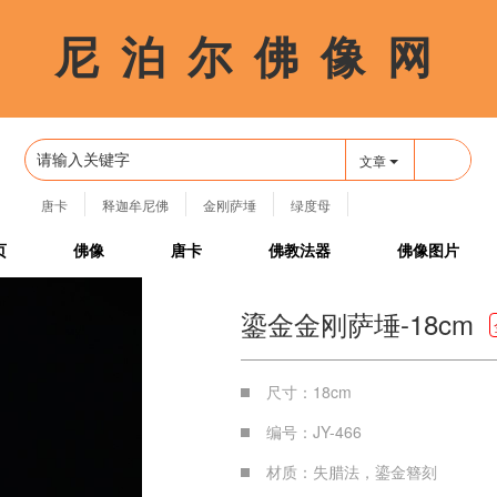
尼 泊 尔 佛 像 网
🔍
文章
唐卡
释迦牟尼佛
金刚萨埵
绿度母
四臂观音
页
佛像
唐卡
佛教法器
佛像图片
鎏金金刚萨埵-18cm
尺寸：18cm
编号：JY-466
材质：失腊法，鎏金簪刻