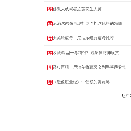
佛教大成就者之莲花生大师
荐
尼泊尔佛像再现扎纳巴扎尔风格的精髓
荐
大美绿度母，尼泊尔经典度母推荐
荐
收藏精品|一尊纯银打造象鼻财神欣赏
荐
经典再现，尼泊尔收藏级金刚手菩萨鉴赏
荐
《造像度量经》中记载的徙灵略
荐
尼泊