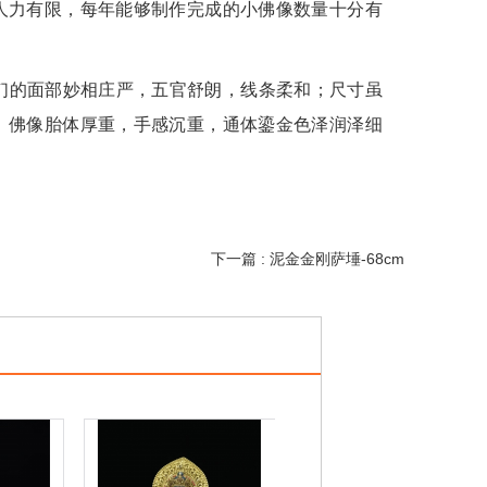
人力有限，每年能够制作完成的小佛像数量十分有
们的面部妙相庄严，五官舒朗，线条柔和；尺寸虽
。佛像胎体厚重，手感沉重，通体鎏金色泽润泽细
下一篇 : 泥金金刚萨埵-68cm