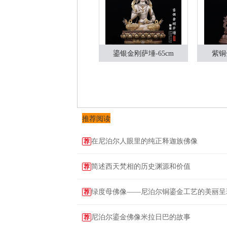
鎏银金刚萨埵-65cm
紫铜
推荐阅读
在尼泊尔人眼里的纯正释迦族佛像
荐
简述西天梵相的历史渊源和价值
荐
绿度母佛像——尼泊尔铜鎏金工艺的美丽呈
荐
尼泊尔鎏金佛像米拉日巴的故事
荐