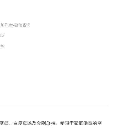
加Ruby微信咨询
85
om/
度母、白度母以及金刚总持。受限于家庭供奉的空