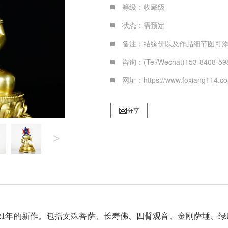
等级：收藏级
状态：需预定
备注：结缘价以及作品细节图可添
咨询：(Tel/Wechat)153-8408-59
网址：https://www.foxiang114.c
分享
>
21
年的新作。包括文殊菩萨、长寿佛、四臂观音、金刚萨埵、绿