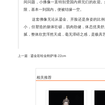
间问题，小佛像一直特别受国内师兄们的欢迎。
限，基本一到国内，便被结缘一空。
这套佛像无论从鎏金、开脸还是身姿的比例
小，但塑造的躯体壮硕，肌肉劲健，体态优美舒
腻，整体欣赏浑然天成，毫无滞碍之感，是极具
上一篇 : 鎏金彩绘金刚萨埵-22cm
相关推荐