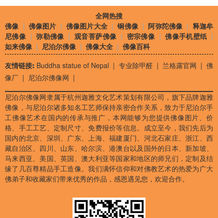
全网热搜
佛像
|
佛像图片
|
佛像图片大全
|
铜佛像
|
阿弥陀佛像
|
释迦牟
尼佛像
|
弥勒佛像
|
观音菩萨佛像
|
密宗佛像
|
佛像手机壁纸
|
如来佛像
|
尼泊尔佛像
|
佛像大全
|
佛像百科
友情链接:
Buddha statue of Nepal
|
专业除甲醛
|
兰格露官网
|
佛
像厂
|
尼泊尔佛像网
|
尼泊尔佛像网隶属于杭州迦雅文化艺术策划有限公司，旗下品牌迦雅
佛像，与尼泊尔诸多知名工艺师保持亲密合作关系，致力于尼泊尔手
工佛像艺术在国内的传承与推广，本网能够为您提供佛像图片、价
格、手工工艺、定制尺寸、免费报价等信息。成立至今，我们先后为
国内的北京、深圳、广东、上海、福建厦门、河北石家庄、浙江、西
藏自治区、四川、山东、哈尔滨、港澳台以及国外的日本、新加坡、
马来西亚、美国、英国、澳大利亚等国家和地区的师兄们，定制及结
缘了几百尊精品手工造像。我们满怀信仰和对佛教艺术的热爱为广大
佛弟子和收藏家们带来优秀的作品，感恩遇见您，欢迎合作。