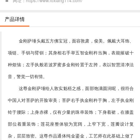
网址：https://www.foxiang114.com/
产品详情
金刚萨埵头戴五方佛宝冠，面容敦肃，俊美。佩戴大耳饰、
项链、手钏与臂钏；其身相右手举五智金刚杵当胸，表能摧破十
种烦恼；左手执般若波罗蜜多金刚铃置于左胯，表以智慧清净法
音，警觉一切有情。
这尊金刚萨埵给人敦实魁梧之感，面部饱满圆润呢，很符合
中国人对菩萨的开脸审美；菩萨右手执金刚杵于胸，左手执金刚
铃于腰际；上身赤裸，仅有少量的珠串装饰；下身着裙，在膝盖
部位着重装饰；莲花座整体较为宽阔，上窄下宽，莲瓣设计复
杂，层层致密。这尊作品通体纯金鎏金，工艺师在此基础上做了