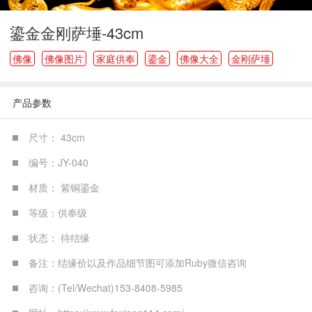
鎏金金刚萨埵-43cm
佛像
佛像图片
家庭供奉
鎏金
佛像大全
金刚萨埵
产品参数
尺寸： 43cm
编号：JY-040
材质： 紫铜鎏金
等级：供奉级
状态： 待结缘
备注：结缘价以及作品细节图可添加Ruby微信咨询
咨询：(Tel/Wechat)153-8408-5985