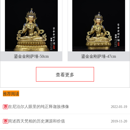
鎏金金刚萨埵-50cm
鎏金金刚萨埵-47cm
查看更多
推荐阅读
在尼泊尔人眼里的纯正释迦族佛像
荐
2022-01-19
简述西天梵相的历史渊源和价值
荐
2019-11-20