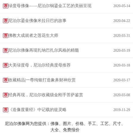
绿度母佛像——尼泊尔铜鎏金工艺的美丽呈现
荐
2020-05-14
尼泊尔鎏金佛像米拉日巴的故事
荐
2020-04-22
佛教大成就者之莲花生大师
荐
2020-03-31
尼泊尔佛像再现扎纳巴扎尔风格的精髓
荐
2020-03-19
大美绿度母，尼泊尔经典度母推荐
荐
2020-03-18
收藏精品|一尊纯银打造象鼻财神欣赏
荐
2020-03-17
经典再现，尼泊尔收藏级金刚手菩萨鉴赏
荐
2020-03-08
《造像度量经》中记载的徙灵略
荐
2019-11-29
尼泊尔佛像网为您提供：佛像、图片、价格、手工、工艺、尺寸、
大全、免费报价