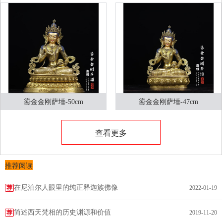
鎏金金刚萨埵-50cm
鎏金金刚萨埵-47cm
查看更多
推荐阅读
在尼泊尔人眼里的纯正释迦族佛像
荐
2022-01-19
简述西天梵相的历史渊源和价值
荐
2019-11-20