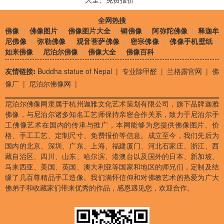
全网热搜
佛像
|
佛像图片
|
佛像图片大全
|
铜佛像
|
阿弥陀佛像
|
释迦牟
尼佛像
|
弥勒佛像
|
观音菩萨佛像
|
密宗佛像
|
佛像手机壁纸
|
如来佛像
|
尼泊尔佛像
|
佛像大全
|
佛像百科
友情链接:
Buddha statue of Nepal
|
专业除甲醛
|
兰格露官网
|
佛
像厂
|
尼泊尔佛像网
|
尼泊尔佛像网隶属于杭州迦雅文化艺术策划有限公司，旗下品牌迦雅
佛像，与尼泊尔诸多知名工艺师保持亲密合作关系，致力于尼泊尔手
工佛像艺术在国内的传承与推广，本网能够为您提供佛像图片、价
格、手工工艺、定制尺寸、免费报价等信息。成立至今，我们先后为
国内的北京、深圳、广东、上海、福建厦门、河北石家庄、浙江、西
藏自治区、四川、山东、哈尔滨、港澳台以及国外的日本、新加坡、
马来西亚、美国、英国、澳大利亚等国家和地区的师兄们，定制及结
缘了几百尊精品手工造像。我们满怀信仰和对佛教艺术的热爱为广大
佛弟子和收藏家们带来优秀的作品，感恩遇见您，欢迎合作。