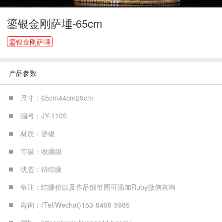
鎏银金刚萨埵-65cm
鎏银金刚萨埵
产品参数
尺寸：65cm44cm29cm
编号：JY-1105
材质：鎏银
等级：收藏级
状态：待结缘
备注：结缘价以及作品细节图可添加Ruby微信咨询
咨询：(Tel/Wechat)153-8408-5985