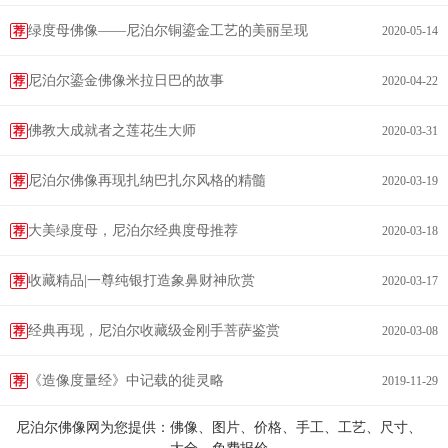
绿度母佛像——尼泊尔铜鎏金工艺的美丽呈现
荐
2020-05-14
尼泊尔鎏金佛像米拉日巴的故事
荐
2020-04-22
佛教大成就者之莲花生大师
荐
2020-03-31
尼泊尔佛像再现扎纳巴扎尔风格的精髓
荐
2020-03-19
大美绿度母，尼泊尔经典度母推荐
荐
2020-03-18
收藏精品|一尊纯银打造象鼻财神欣赏
荐
2020-03-17
经典再现，尼泊尔收藏级金刚手菩萨鉴赏
荐
2020-03-08
《造像度量经》中记载的徙灵略
荐
2019-11-29
尼泊尔佛像网为您提供：佛像、图片、价格、手工、工艺、尺寸、
大全、免费报价