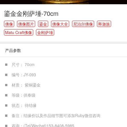
鎏金金刚萨埵-70cm
佛像
佛像图片
鎏金
佛像大全
尼泊尔佛像
释迦族
Matu Craft佛像
金刚萨埵
产品参数
尺寸： 70cm
编号：JY-093
材质： 紫铜鎏金
等级：供奉级
状态： 待结缘
备注：结缘价以及作品细节图可添加Ruby微信咨询
咨询：(Tel/Wechat)153-8408-5985