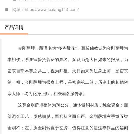
网址：https://www.foxiang114.com/
产品详情
金刚萨埵，藏语名为“多杰散花”，藏传佛教认为金刚萨埵为
本初佛，系显宗普贤菩萨的异名。又认为是大日如来的报身，为
密宗百部本尊之共主，视为师祖。大日如来为法身上师，是密宗
第一祖；金刚萨埵为报身上师，是密宗第二尊；历史上的其他密
宗大师，均为化身上师，相袭着各派传承。
这尊金刚萨埵整体为70公分，
通体紫铜材质，纯金鎏金；面
部泥金工艺，质感细腻，面容从容而庄严。金刚萨埵右手举五智
金刚杵；左手执金刚铃置于左胯；值得注意的是这尊作品的錾刻