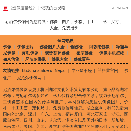
《造像度量经》中记载的徙灵略
荐
2019-11-29
尼泊尔佛像网为您提供：佛像、图片、价格、手工、工艺、尺寸、
大全、免费报价
全网热搜
佛像
|
佛像图片
|
佛像图片大全
|
铜佛像
|
阿弥陀佛像
|
释迦牟
尼佛像
|
弥勒佛像
|
观音菩萨佛像
|
密宗佛像
|
佛像手机壁纸
|
如来佛像
|
尼泊尔佛像
|
佛像大全
|
佛像百科
友情链接:
Buddha statue of Nepal
|
专业除甲醛
|
兰格露官网
|
佛
像厂
|
尼泊尔佛像网
|
尼泊尔佛像网隶属于杭州迦雅文化艺术策划有限公司，旗下品牌迦雅
佛像，与尼泊尔诸多知名工艺师保持亲密合作关系，致力于尼泊尔手
工佛像艺术在国内的传承与推广，本网能够为您提供佛像图片、价
格、手工工艺、定制尺寸、免费报价等信息。成立至今，我们先后为
国内的北京、深圳、广东、上海、福建厦门、河北石家庄、浙江、西
藏自治区、四川、山东、哈尔滨、港澳台以及国外的日本、新加坡、
马来西亚、美国、英国、澳大利亚等国家和地区的师兄们，定制及结