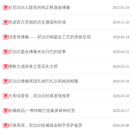
在尼泊尔人眼里的纯正释迦族佛像
荐
2022-01-19
简述西天梵相的历史渊源和价值
荐
2019-11-20
绿度母佛像——尼泊尔铜鎏金工艺的美丽呈现
荐
2020-05-14
尼泊尔鎏金佛像米拉日巴的故事
荐
2020-04-22
佛教大成就者之莲花生大师
荐
2020-03-31
尼泊尔佛像再现扎纳巴扎尔风格的精髓
荐
2020-03-19
大美绿度母，尼泊尔经典度母推荐
荐
2020-03-18
收藏精品|一尊纯银打造象鼻财神欣赏
荐
2020-03-17
经典再现，尼泊尔收藏级金刚手菩萨鉴赏
荐
2020-03-08