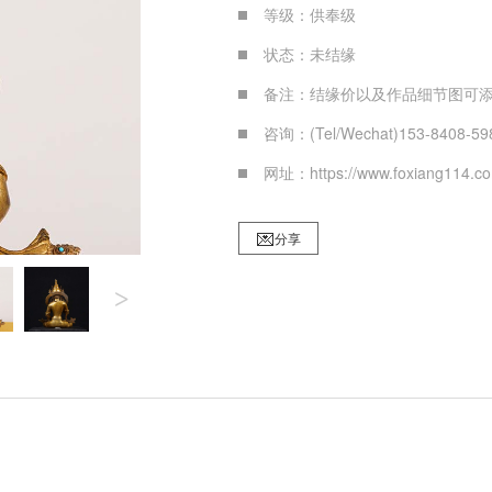
等级：供奉级
状态：未结缘
备注：结缘价以及作品细节图可添
咨询：(Tel/Wechat)153-8408-59
网址：https://www.foxiang114.c
分享
>