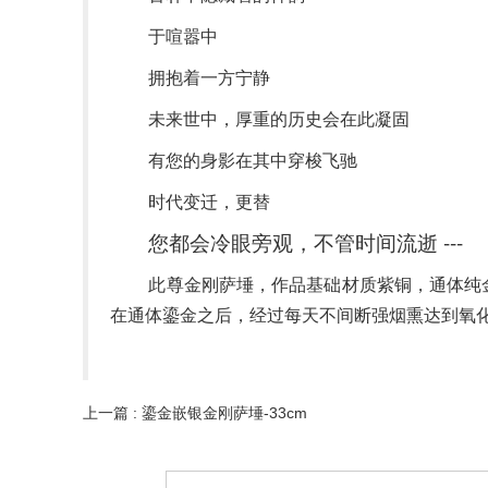
于喧嚣中
拥抱着一方宁静
未来世中，厚重的历史会在此凝固
有您的身影在其中穿梭飞驰
时代变迁，更替
---
您都会冷眼旁观，不管时间流逝
此尊金刚萨埵，作品基础材质紫铜，通体纯
在通体鎏金之后，经过每天不间断强烟熏达到氧
上一篇 : 鎏金嵌银金刚萨埵-33cm