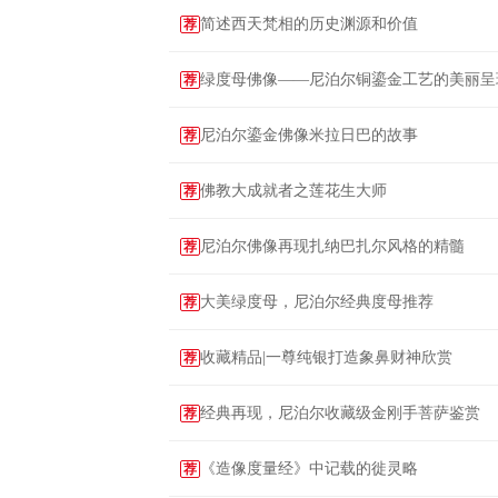
简述西天梵相的历史渊源和价值
荐
绿度母佛像——尼泊尔铜鎏金工艺的美丽呈
荐
尼泊尔鎏金佛像米拉日巴的故事
荐
佛教大成就者之莲花生大师
荐
尼泊尔佛像再现扎纳巴扎尔风格的精髓
荐
大美绿度母，尼泊尔经典度母推荐
荐
收藏精品|一尊纯银打造象鼻财神欣赏
荐
经典再现，尼泊尔收藏级金刚手菩萨鉴赏
荐
《造像度量经》中记载的徙灵略
荐