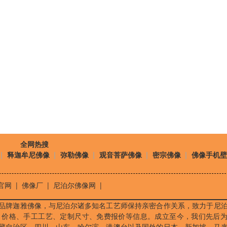
全网热搜
|
释迦牟尼佛像
|
弥勒佛像
|
观音菩萨佛像
|
密宗佛像
|
佛像手机
官网
|
佛像厂
|
尼泊尔佛像网
|
品牌迦雅佛像，与尼泊尔诸多知名工艺师保持亲密合作关系，致力于尼
、价格、手工工艺、定制尺寸、免费报价等信息。成立至今，我们先后
藏自治区、四川、山东、哈尔滨、港澳台以及国外的日本、新加坡、马