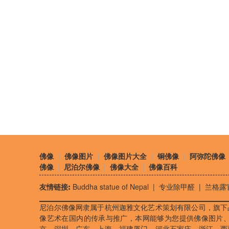
佛像
|
佛像图片
|
佛像图片大全
|
铜佛像
|
阿弥陀佛像
佛像
|
尼泊尔佛像
|
佛像大全
|
佛像百科
友情链接:
Buddha statue of Nepal
|
专业除甲醛
|
兰格露
尼泊尔佛像网隶属于杭州迦雅文化艺术策划有限公司，旗下
像艺术在国内的传承与推广，本网能够为您提供佛像图片
京、深圳、广东、上海、福建厦门、河北石家庄、浙江、西