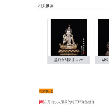
相关推荐
鎏银金刚萨埵-65cm
紫铜
推荐阅读
在尼泊尔人眼里的纯正释迦族佛像
荐