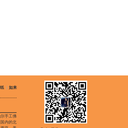
壁纸
|
如来
泊尔手工佛
为国内的北
来西亚、美