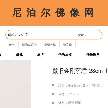
尼 泊 尔 佛 像 网
🔍
文章
唐卡
释迦牟尼佛
金刚萨埵
绿度母
四臂观音
页
佛像
唐卡
佛教法器
佛像图片
做旧金刚萨埵-28cm
尺寸：高28cm宽21cm深13cm
编号：JY-759
材质：鎏金簪刻