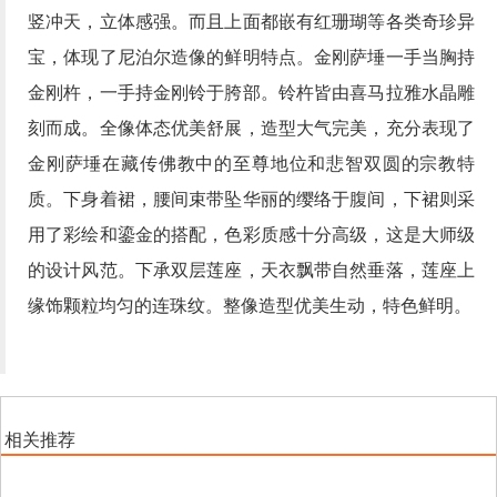
竖冲天，立体感强。而且上面都嵌有红珊瑚等各类奇珍异
宝，体现了尼泊尔造像的鲜明特点。金刚萨埵一手当胸持
金刚杵，一手持金刚铃于胯部。铃杵皆由喜马拉雅水晶雕
刻而成。全像体态优美舒展，造型大气完美，充分表现了
金刚萨埵在藏传佛教中的至尊地位和悲智双圆的宗教特
质。下身着裙，腰间束带坠华丽的缨络于腹间，下裙则采
用了彩绘和鎏金的搭配，色彩质感十分高级，这是大师级
的设计风范。下承双层莲座，天衣飘带自然垂落，莲座上
缘饰颗粒均匀的连珠纹。整像造型优美生动，特色鲜明。
相关推荐