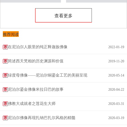
查看更多
推荐阅读
在尼泊尔人眼里的纯正释迦族佛像
荐
2022-01-19
简述西天梵相的历史渊源和价值
荐
2019-11-20
绿度母佛像——尼泊尔铜鎏金工艺的美丽呈现
荐
2020-05-14
尼泊尔鎏金佛像米拉日巴的故事
荐
2020-04-22
佛教大成就者之莲花生大师
荐
2020-03-31
尼泊尔佛像再现扎纳巴扎尔风格的精髓
荐
2020-03-19