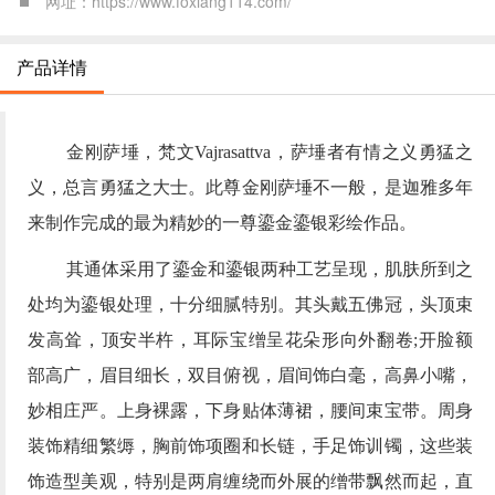
网址：https://www.foxiang114.com/
产品详情
金刚萨埵，梵文Vajrasattva，萨埵者有情之义勇猛之
义，总言勇猛之大士。此尊金刚萨埵不一般，是迦雅多年
来制作完成的最为精妙的一尊鎏金鎏银彩绘作品
。
其通体采用了鎏金和鎏银两种工艺呈现，肌肤所到之
处均为鎏银处理，十分细腻特别。其头戴五佛冠，头顶束
发高耸，顶安半杵，耳际宝缯呈花朵形向外翻卷;开脸额
部高广，眉目细长，双目俯视，眉间饰白毫，高鼻小嘴，
妙相庄严。上身裸露，下身贴体薄裙，腰间束宝带。周身
装饰精细繁缛，胸前饰项圈和长链，手足饰训镯，这些装
饰造型美观，特别是两肩缠绕而外展的缯带飘然而起，直