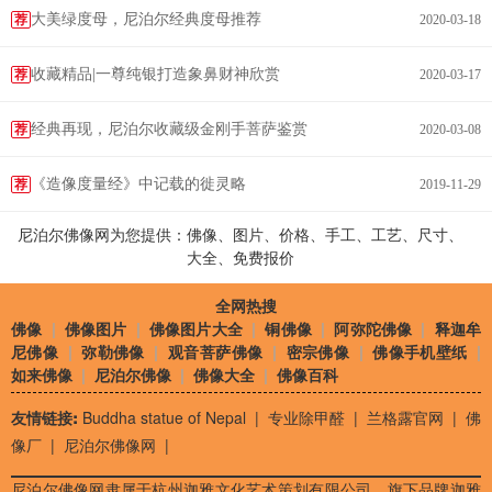
大美绿度母，尼泊尔经典度母推荐
荐
2020-03-18
收藏精品|一尊纯银打造象鼻财神欣赏
荐
2020-03-17
经典再现，尼泊尔收藏级金刚手菩萨鉴赏
荐
2020-03-08
《造像度量经》中记载的徙灵略
荐
2019-11-29
尼泊尔佛像网为您提供：佛像、图片、价格、手工、工艺、尺寸、
大全、免费报价
全网热搜
佛像
|
佛像图片
|
佛像图片大全
|
铜佛像
|
阿弥陀佛像
|
释迦牟
尼佛像
|
弥勒佛像
|
观音菩萨佛像
|
密宗佛像
|
佛像手机壁纸
|
如来佛像
|
尼泊尔佛像
|
佛像大全
|
佛像百科
友情链接:
Buddha statue of Nepal
|
专业除甲醛
|
兰格露官网
|
佛
像厂
|
尼泊尔佛像网
|
尼泊尔佛像网隶属于杭州迦雅文化艺术策划有限公司，旗下品牌迦雅