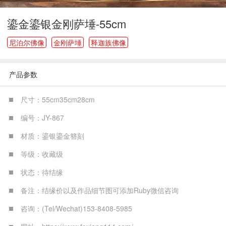
鎏金鎏银金刚萨埵-55cm
尼泊尔佛像
金刚萨埵
释迦族佛像
产品参数
尺寸：55cm35cm28cm
编号：JY-867
材质：鎏银鎏金簪刻
等级：收藏级
状态：待结缘
备注：结缘价以及作品细节图可添加Ruby微信咨询
咨询：(Tel/Wechat)153-8408-5985